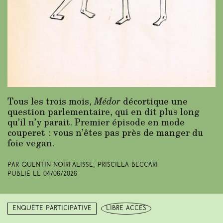
Tous les trois mois,
Médor
décortique une
question parlementaire, qui en dit plus long
qu’il n’y parait. Premier épisode en mode
couperet : vous n’êtes pas près de manger du
foie vegan.
Par Quentin Noirfalisse, Priscilla Beccari
Publié le
04/06/2026
Enquête participative
libre accès