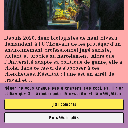
Depuis 2020, deux biologistes de haut niveau
demandent à l’UCLouvain de les protéger d’un
environnement professionnel jugé sexiste,
violent et propice au harcèlement. Alors que
l’Université adapte sa politique de genre, elle a
choisi dans ce cas-ci de s’opposer à ces
chercheuses. Résultat : l’une est en arrêt de
travail et…
Médor ne vous traque pas à travers ses cookies. Il n’en
Par Quentin Noirfalisse, Laura Ottone, Catherine Joie
utilise que 3 maximum pour la sécurité et la navigation.
Publié le
05/12/2024
j’ai compris
En savoir plus
Récit
N°36
✘