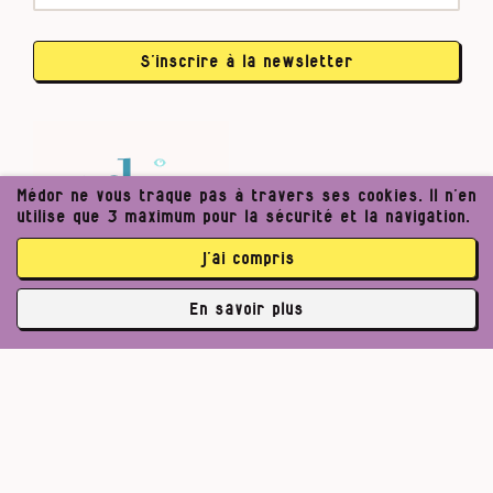
S’inscrire à la newsletter
Médor ne vous traque pas à travers ses cookies. Il n’en
utilise que 3 maximum pour la sécurité et la navigation.
j’ai compris
En savoir plus
✘
3763 abonné·es
Pour un journalisme robuste.