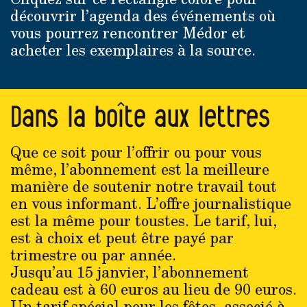
découvrir l’agenda des événements où
vous pourrez rencontrer Médor et
acheter les exemplaires à la source.
Dans la boîte aux lettres
Que ce soit pour l’offrir ou pour vous
même, l’abonnement est la meilleure
manière de soutenir notre travail tout
en vous informant. L’offre journalistique
est la même pour toustes. Le tarif, lui,
est à choix et peut être payé par
trimestre ou par année.
Jusqu’au 15 janvier, l’abonnement
cadeau est à 60 euros au lieu de 90 euros.
Un tarif spécial pour les fêtes, associé à