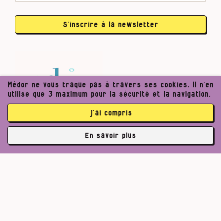
S’inscrire à la newsletter
Médor ne vous traque pas à travers ses cookies. Il n’en
utilise que 3 maximum pour la sécurité et la navigation.
j’ai compris
En savoir plus
✘
3762 abonné·es
Pour un journalisme robuste.