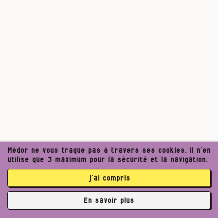
Médor ne vous traque pas à travers ses cookies. Il n’en
utilise que 3 maximum pour la sécurité et la navigation.
j’ai compris
En savoir plus
✘