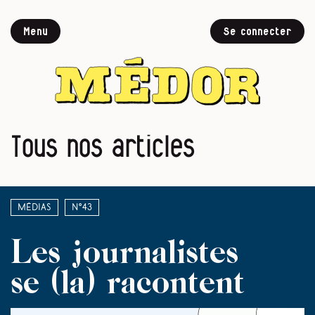
Menu
Se connecter
Tous nos articles
Médias
N°43
Les journalistes
se (la) racontent