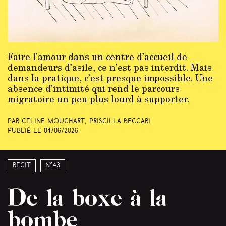
Faire l’amour dans un centre d’accueil de
demandeurs d’asile, ce n’est pas interdit. Mais
dans la pratique, c’est presque impossible. Une
absence d’intimité qui rend le parcours
migratoire un peu plus lourd à supporter.
Par Céline Mouchart, Priscilla Beccari
Publié le
04/06/2026
Récit
N°43
De la boxe à la
bombe