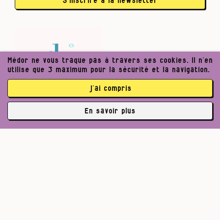
S’inscrire à la newsletter
Médor ne vous traque pas à travers ses cookies. Il n’en
utilise que 3 maximum pour la sécurité et la navigation.
j’ai compris
En savoir plus
✘
3764 abonné·es
Pour un journalisme robuste.
Lire l’appel de Médor