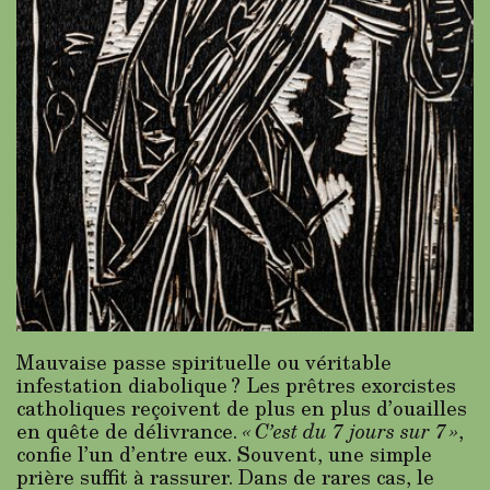
Mauvaise passe spirituelle ou véritable
infestation diabolique ? Les prêtres exorcistes
catholiques reçoivent de plus en plus d’ouailles
en quête de délivrance.
« C’est du 7 jours sur 7 »
,
confie l’un d’entre eux. Souvent, une simple
prière suffit à rassurer. Dans de rares cas, le