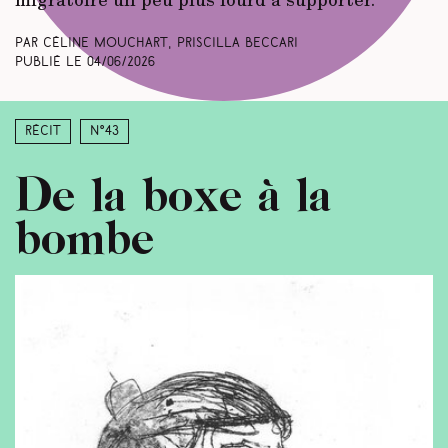
Par Céline Mouchart, Priscilla Beccari
Publié le
04/06/2026
Récit
N°43
De la boxe à la
bombe