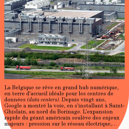
La Belgique se rêve en grand hub numérique,
en terre d’accueil idéale pour les centres de
données
(data centers)
. Depuis vingt ans,
Google a montré la voie, en s’installant à Saint-
Ghislain, au nord du Borinage. L’expansion
rapide du géant américain soulève des enjeux
majeurs : pression sur le réseau électrique,…