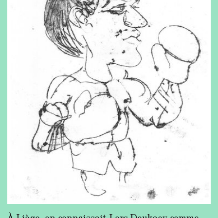
À Liège, on connaissait Lors Doukaev comme