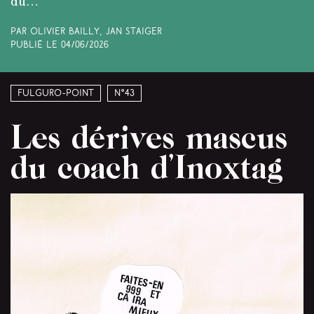
du…
Par Olivier Bailly, Jan Staiger
Publié le
04/06/2026
Fulguro-Point
N°43
Les dérives mascus
du coach d’Inoxtag