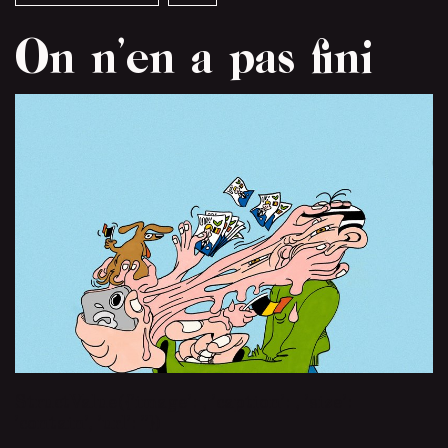
On n’en a pas fini
StructValue({’image’:
, ’caption’:
, ’size’:
’contain’, ’url’: ’’})