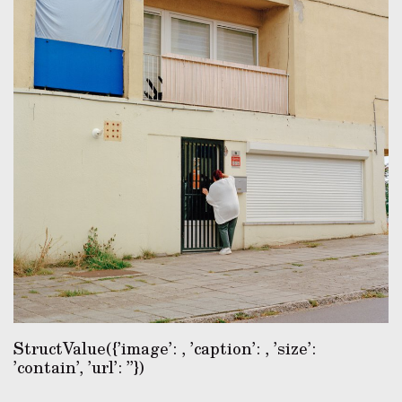
StructValue({’image’:
, ’caption’:
, ’size’:
’contain’, ’url’: ’’})