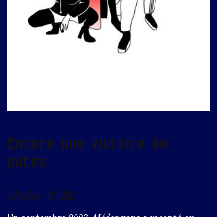
Encore une victoire de
putes
Médor
n°32
En septembre 2023,
Médor
vous a raconté en