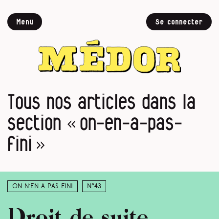
Menu
Se connecter
Tous nos articles dans la
section « on-en-a-pas-
fini »
On n’en a pas fini
N°43
Droit de suite