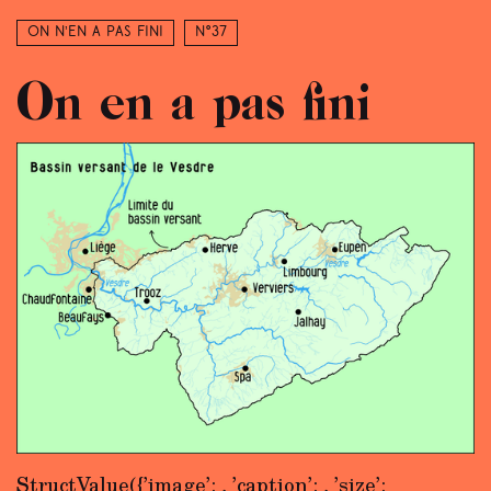
On n’en a pas fini
N°37
On en a pas fini
StructValue({’image’:
, ’caption’:
, ’size’: