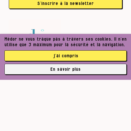
S’inscrire à la newsletter
Médor ne vous traque pas à travers ses cookies. Il n’en
utilise que 3 maximum pour la sécurité et la navigation.
j’ai compris
En savoir plus
✘
3763 abonné·es
Pour un journalisme robuste.
Lire l’appel de Médor