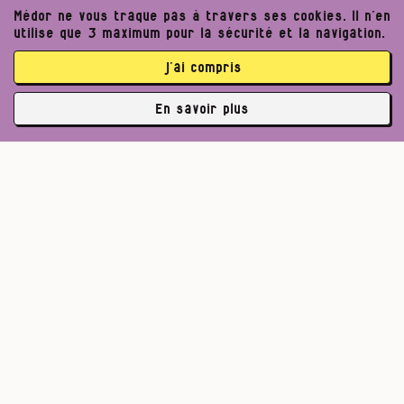
Médor ne vous traque pas à travers ses cookies. Il n’en
utilise que 3 maximum pour la sécurité et la navigation.
j’ai compris
En savoir plus
✘
3765 abonné·es
Pour un journalisme robuste.
Lire l’appel de Médor
S’abonner
Un journalisme exigeant
peut améliorer notre