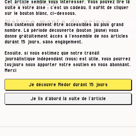
Cet article semble vous intéresser. Vous pouvez lire la
Quentin Dufour.
CC BY-NC-ND
suite à votre aise : c’est un cadeau. Il suffit de cliquer
sur le bouton blanc, ci-dessous.
Nature morte du prince
Nos contenus doivent être accessibles au plus grand
nombre. La période découverte (bouton jaune) vous
donne gratuitement accès à l’ensemble de nos articles
durant 15 jours, sans engagement.
Médor 31, été 2023
Ensuite, si vous estimez que notre travail
À Antoing (Hainaut), c’est un projet à 125
journalistique indépendant (vous) est utile, vous pourrez
millions d’euros qui faisait débat depuis
toujours nous apporter votre soutien en vous abonnant.
l’origine.
Médor
avait publié en 2023
ce conte
Merci
« sans morale ». Celui de Your Nature, un éco-
resort créé par le prince de Ligne, en plein
Je découvre Médor durant 15 jours
cœur d’un espace naturel préservé, lancé
malgré une contestation citoyenne… qui avait
Je lis d’abord la suite de l’article
fini par s’essouffler. Ce « rêve » du prince, …