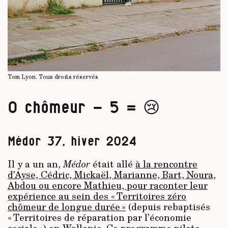
Tom Lyon.
Tous droits réservés
0 chômeur - 5 = 😢
Médor 37, hiver 2024
Il y a un an,
Médor
était allé
à la rencontre
d’Ayse, Cédric, Mickaël, Marianne, Bart, Noura,
Abdou ou encore Mathieu, pour raconter leur
expérience au sein des « Territoires zéro
chômeur de longue durée »
(depuis rebaptisés
« Territoires de réparation par l’économie
sociale ») en Wallonie. Ce programme pilote,