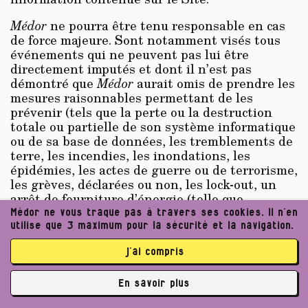
Médor
ne pourra être tenu responsable en cas
de force majeure. Sont notamment visés tous
événements qui ne peuvent pas lui être
directement imputés et dont il n’est pas
démontré que
Médor
aurait omis de prendre les
mesures raisonnables permettant de les
prévenir (tels que la perte ou la destruction
totale ou partielle de son système informatique
ou de sa base de données, les tremblements de
terre, les incendies, les inondations, les
épidémies, les actes de guerre ou de terrorisme,
les grèves, déclarées ou non, les lock-out, un
arrêt de fourniture d’énergie (telle que
l’électricité), une défaillance du réseau internet
Médor ne vous traque pas à travers ses cookies. Il n’en
ou du système de stockage des données, une
utilise que 3 maximum pour la sécurité et la navigation.
défaillance du réseau de télécommunications,
j’ai compris
un fait ou une décision d’un tiers lorsque cette
décision affecte la bonne exécution du contrat
ou toute autre cause échappant à son contrôle
En savoir plus
raisonnable).
✘