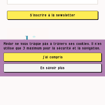
S’inscrire à la newsletter
Médor ne vous traque pas à travers ses cookies. Il n’en
utilise que 3 maximum pour la sécurité et la navigation.
j’ai compris
En savoir plus
✘
3762 abonné·es
Pour un journalisme robuste.