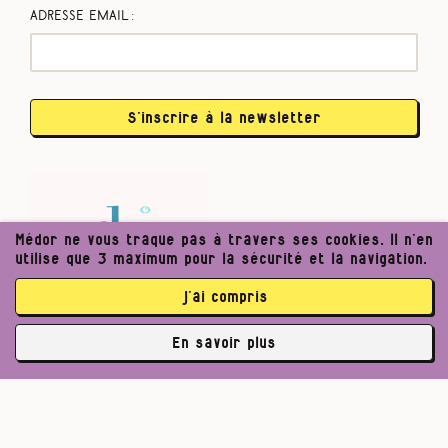
Adresse email :
S’inscrire à la newsletter
Médor ne vous traque pas à travers ses cookies. Il n’en
utilise que 3 maximum pour la sécurité et la navigation.
j’ai compris
En savoir plus
✘
3763 abonné·es