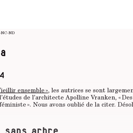
-NC-ND
pa
4
Vieillir ensemble »
, les autrices se sont largeme
 d’études de l’architecte Apolline Vranken, « De
 féministe ». Nous avons oublié de la citer. Déso
t sans arbre