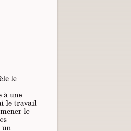
èle le
a
e à une
i le travail
 mener le
des
r un