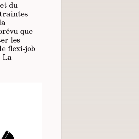
et du
traintes
la
 prévu que
ter les
e flexi-job
. La