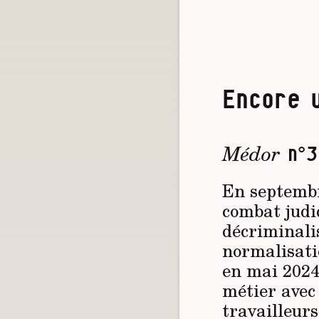
Encore u
Médor
n°3
En septemb
combat judic
décriminalis
normalisatio
en mai 2024 
métier avec
travailleurs