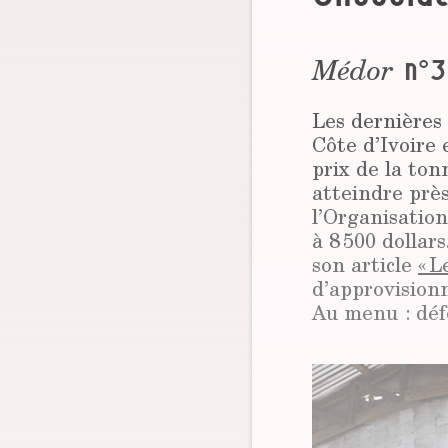
Médor
n°3
Les dernières
Côte d’Ivoire 
prix de la ton
atteindre près
l’Organisation
à 8 500 dollar
son article
« L
d’approvision
Au menu : déf