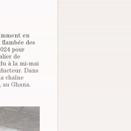
otamment en
a flambée des
2024 pour
alier de
du à la mi-mai
roducteur. Dans
la chaîne
, au Ghana.