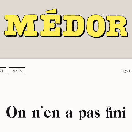
P
ni
N°35
On n’en a pas fini