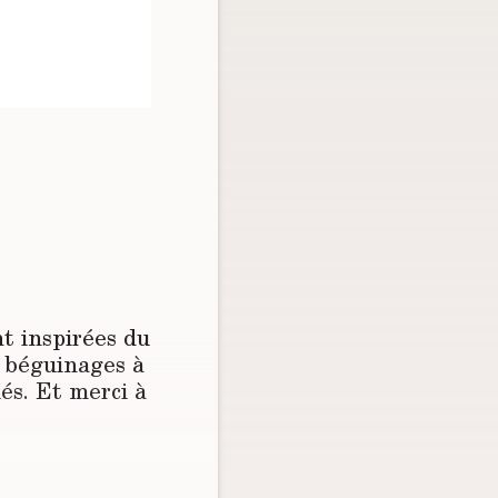
nt inspirées du
s béguinages à
lés. Et merci à