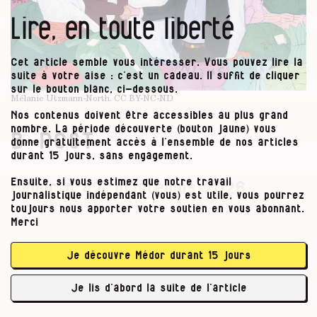
Lire, en toute liberté
Cet article semble vous intéresser. Vous pouvez lire la
suite à votre aise : c’est un cadeau. Il suffit de cliquer
sur le bouton blanc, ci-dessous.
Mélanie Utzmann-North.
CC BY-NC-ND
Nos contenus doivent être accessibles au plus grand
nombre. La période découverte (bouton jaune) vous
B-POST
donne gratuitement accès à l’ensemble de nos articles
durant 15 jours, sans engagement.
Ensuite, si vous estimez que notre travail
Médor n°42, printemps 2026
journalistique indépendant (vous) est utile, vous pourrez
toujours nous apporter votre soutien en vous abonnant.
Mi-mars, le
Médor
n°42 est arrivé dans vos
Merci
boîtes aux lettres, quelques jours avant une
importante grève chez Bpost, dont le personnel
Je découvre Médor durant 15 jours
s’opposait au décalage de ses horaires de
travail. Que pouviez-vous, justement, lire dans
Je lis d’abord la suite de l’article
ce numéro ?
Une enquête sur Bpost
, …