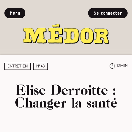
Menu
Se connecter
12min
Entretien
N°43
Elise Derroitte :
Changer la santé