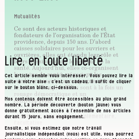
Mutualités
Ce sont des acteurs historiques et
fondateurs de l’organisation de l’État
providence, depuis 150 ans. D’abord
caisses solidaires pour les ouvriers et
ouvrières, elles ont étendu leur rôle et
Lire, en toute liberté
leurs missions dans le secteur de la
santé. Aujourd’hui, elles co-organisent
les soins de santé, négocient les
Cet article semble vous intéresser. Vous pouvez lire la
remboursements, accompagnent les
suite à votre aise : c’est un cadeau. Il suffit de cliquer
remises à l’emploi. Elles sont à la fois un
sur le bouton blanc, ci-dessous.
rouage démocratique et un
contrepouvoir.
Nos contenus doivent être accessibles au plus grand
nombre. La période découverte (bouton jaune) vous
donne gratuitement accès à l’ensemble de nos articles
Assurance obligatoire, complémentaire,
durant 15 jours, sans engagement.
facultative
Ensuite, si vous estimez que notre travail
Toute personne en Belgique bénéficie de
journalistique indépendant (vous) est utile, vous pourrez