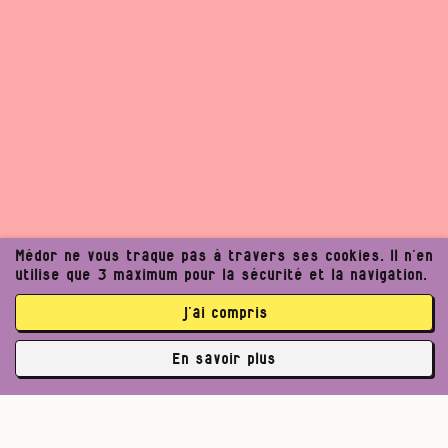
Médor ne vous traque pas à travers ses cookies. Il n’en
utilise que 3 maximum pour la sécurité et la navigation.
j’ai compris
En savoir plus
✘
3763 abonné·es