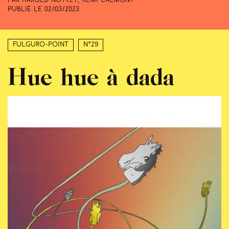
Par Harold Nottet, Rémi Calmont
Publié le
02/03/2023
Fulguro-Point
N°29
Hue hue à dada