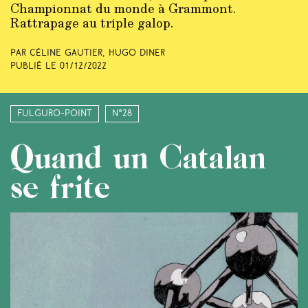
Championnat du monde à Grammont.
Rattrapage au triple galop.
Par Céline Gautier, Hugo Dinër
Publié le
01/12/2022
Fulguro-Point
N°28
Quand un Catalan
se frite