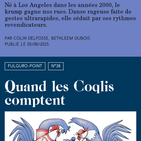
Né à Los Angeles dans les années 2000, le
krump gagne nos rues. Danse rageuse faite de
gestes ultrarapides, elle séduit par ses rythmes
revendicateurs.
Par Colin Delfosse, Bethléem Dubois
Publié le
05/06/2025
Fulguro-Point
N°38
Quand les Coqlis
comptent