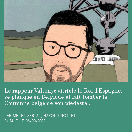
Le rappeur Valtònyc vitriole le Roi d’Espagne,
se planque en Belgique et fait tomber la
Couronne belge de son piédestal.
Par Melek Zertal, Harold Nottet
Publié le
08/09/2022