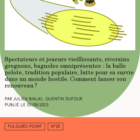
Spectateurs et joueurs vieillissants, riverains
grognons, bagnoles omniprésentes : la balle
pelote, tradition populaire, lutte pour sa survie
dans un monde hostile. Comment lancer son
renouveau ?
Par Julien Bialas, Quentin Dufour
Publié le
02/06/2023
Fulguro-Point
N°30