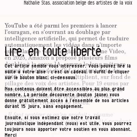
Nathalie Stas, association belge des artistes de la voix
YouTube a été parmi les premiers à lancer
l’ouragan, en s’ouvrant au doublage par
intelligence artificielle, qui permet de traduire
automatiquement les vidéos dans n’importe
Lire, en toute liberté
quelle langue vers l’anglais. Sur Prime Video,
en 2025, Amazon a proposé plusieurs films
doublés à la sauce IA, comme le long métrage
Cet article semble vous intéresser. Vous pouvez lire la
animé
La Légende du Cid
, pourtant daté de
suite à votre aise : c’est un cadeau. Il suffit de cliquer
2003. Et les start-up se multiplient, sur fond de
sur le bouton blanc, ci-dessous.
pillage des voix des artistes. Pour 19 euros par
mois, Sinozia propose ainsi aux créateurs de
Nos contenus doivent être accessibles au plus grand
contenu de cloner, en temps réel, la voix
nombre. La période découverte (bouton jaune) vous
donne gratuitement accès à l’ensemble de nos articles
d’Angèle, de Titeuf ou de Booba.
durant 15 jours, sans engagement.
« Il faut protéger ce qu’on produit »
, résume
Ensuite, si vous estimez que notre travail
Nathalie Stas. Cette comédienne a été pendant
journalistique indépendant (vous) est utile, vous pourrez
vingt-cinq ans la voix des annonces de
toujours nous apporter votre soutien en vous abonnant.
Proximus et joue aussi celle d’Alex Vause, une
Merci