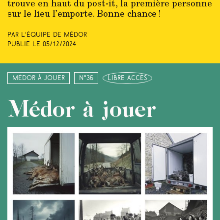
trouve en haut du post-it, la première personne
sur le lieu l’emporte. Bonne chance !
Par L’équipe de Médor
Publié le
05/12/2024
Médor à jouer
N°36
libre accès
Médor à jouer