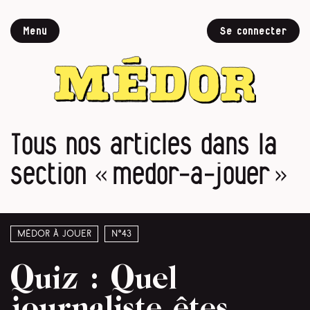
Menu
Se connecter
Tous nos articles dans la
section « medor-a-jouer »
Médor à jouer
N°43
Quiz : Quel
journaliste êtes-