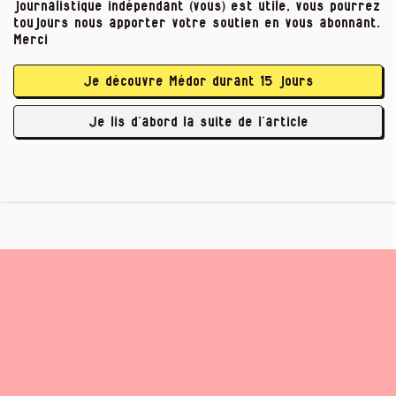
informations publiquement accessibles à
journalistique indépendant (vous) est utile, vous pourrez
l’aide de ce qu’on appelle le Domain
toujours nous apporter votre soutien en vous abonnant.
Merci
Name System (DNS), sorte d’annuaire de
l’internet qui renseigne sur les
fournisseurs et les infrastructures
Je découvre Médor durant 15 jours
associés à chaque nom de domaine. Ces
données nous ont permis d’identifier …
Je lis d’abord la suite de l’article