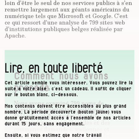
loin d’être le seul de nos services publics à s’en
remettre largement aux géants américains du
numérique tels que Microsoft et Google. C’est
ce qui ressort d’une analyse de 799 sites web
d’institutions publiques belges réalisée par
Apache.
Lire, en toute liberté
Comment nous avons
Cet article semble vous intéresser. Vous pouvez lire la
procédé
suite à votre aise : c’est un cadeau. Il suffit de cliquer
sur le bouton blanc, ci-dessous.
Nous avons examiné 799 noms de
Nos contenus doivent être accessibles au plus grand
domaine d’institutions publiques
nombre. La période découverte (bouton jaune) vous
fédérales et flamandes, des dix
donne gratuitement accès à l’ensemble de nos articles
administrations provinciales et des
durant 15 jours, sans engagement.
communes flamandes, wallonnes et
bruxelloises. Nous avons analysé les
Ensuite, si vous estimez que notre travail