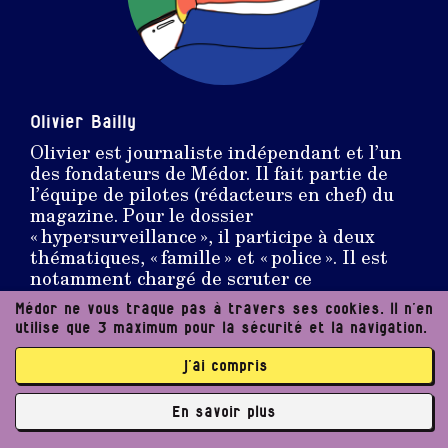
Olivier Bailly
Olivier est journaliste indépendant et l’un
des fondateurs de Médor. Il fait partie de
l’équipe de pilotes (rédacteurs en chef) du
magazine. Pour le dossier
« hypersurveillance », il participe à deux
thématiques, « famille » et « police ». Il est
notamment chargé de scruter ce
mastodonte qu’est la BNG. Et plus si
Médor ne vous traque pas à travers ses cookies. Il n’en
affinités.
utilise que 3 maximum pour la sécurité et la navigation.
Des infos à raconter -> Signal/Telegram :
+32 472 49 96 49 ou olivier@medor.coop
j’ai compris
En savoir plus
✘