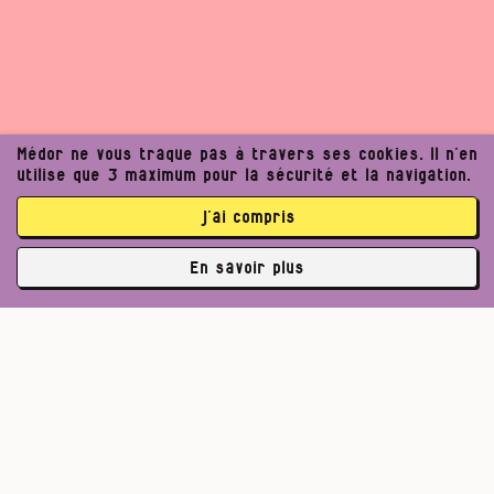
Médor ne vous traque pas à travers ses cookies. Il n’en
utilise que 3 maximum pour la sécurité et la navigation.
j’ai compris
En savoir plus
✘
3762 abonné·es
Un journalisme exigeant
peut améliorer notre
Pour un journalisme robuste.
société. Voulez‑vous
Lire l’appel de Médor