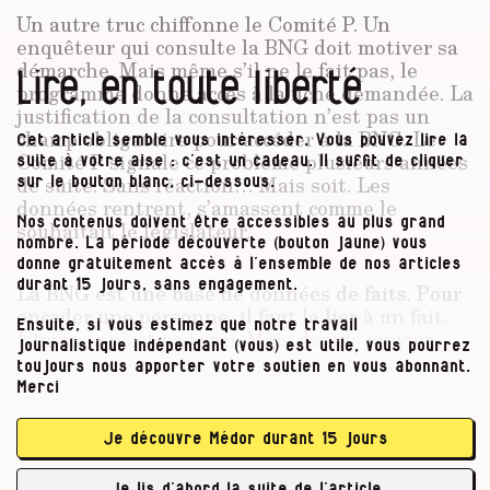
Un autre truc chiffonne le Comité P. Un
enquêteur qui consulte la BNG doit motiver sa
démarche. Mais même s’il ne le fait pas, le
Lire, en toute liberté
programme donne accès à la fiche demandée. La
justification de la consultation n’est pas un
champ obligatoire pour accéder à la BNG. Le
Cet article semble vous intéresser. Vous pouvez lire la
Comité P signale ce problème plusieurs années
suite à votre aise : c’est un cadeau. Il suffit de cliquer
de suite. Sans réaction… Mais soit. Les
sur le bouton blanc, ci-dessous.
données rentrent, s’amassent comme le
Nos contenus doivent être accessibles au plus grand
souhaitait le législateur.
nombre. La période découverte (bouton jaune) vous
donne gratuitement accès à l’ensemble de nos articles
durant 15 jours, sans engagement.
La BNG est une base de données de faits. Pour
encoder une personne, il faut la lier à un fait.
Ensuite, si vous estimez que notre travail
L’inverse n’est pas vrai. Mais depuis janvier
journalistique indépendant (vous) est utile, vous pourrez
2005, un nouveau venu débarque en effet dans
toujours nous apporter votre soutien en vous abonnant.
la BNG : « les informations douces » (ou les faits
Merci
non concrets). Ces infos douces passent par les
RIR (mais ne sont pas forcément drôles).
Je découvre Médor durant 15 jours
Les RIR, ce sont des fiches d’informations qui
Je lis d’abord la suite de l’article