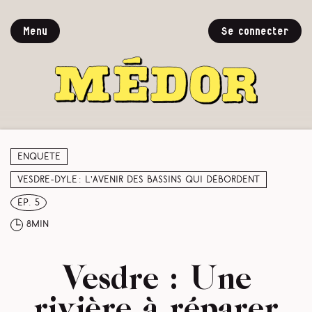
Menu
Se connecter
Enquête
Vesdre-Dyle : l’avenir des bassins qui débordent
ép. 5
8min
Vesdre : Une
rivière à réparer