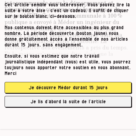
intercommunale pour le démergement et
Cet article semble vous intéresser. Vous pouvez lire la
l’épuration des communes de la province de
suite à votre aise : c’est un cadeau. Il suffit de cliquer
Liège (AIDE). Cette intercommunale à 100 %
sur le bouton blanc, ci-dessous.
publique a envoyé à Médor un ingénieur du
service 7, en charge des études et travaux.
Nos contenus doivent être accessibles au plus grand
Benoît Piron est même venu jusque dans ma
nombre. La période découverte (bouton jaune) vous
donne gratuitement accès à l’ensemble de nos articles
cuisine, ordinateur dans la sacoche. La
durant 15 jours, sans engagement.
rétrospective des évènements a pris du temps.
Et le moins qu’on puisse dire, c’est que la
Ensuite, si vous estimez que notre travail
situation n’a pas été simple.
journalistique indépendant (vous) est utile, vous pourrez
toujours nous apporter votre soutien en vous abonnant.
« Une septantaine d’ouvrages ont été mis hors
Merci
service par les inondations. Essentiellement sur la
Vesdre et l’Ourthe. La Meuse nous a épargnés. »
Je découvre Médor durant 15 jours
Par ouvrages, Benoît Piron entend des
éléments du réseau d’assainissement, qui
Je lis d’abord la suite de l’article
prend en charge les eaux …