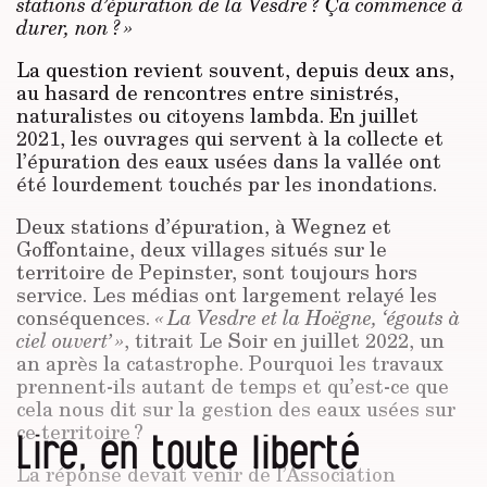
stations d’épuration de la Vesdre ? Ça commence à
durer, non ? »
La question revient souvent, depuis deux ans,
au hasard de rencontres entre sinistrés,
naturalistes ou citoyens lambda. En juillet
2021, les ouvrages qui servent à la collecte et
l’épuration des eaux usées dans la vallée ont
été lourdement touchés par les inondations.
Deux stations d’épuration, à Wegnez et
Goffontaine, deux villages situés sur le
territoire de Pepinster, sont toujours hors
service. Les médias ont largement relayé les
conséquences.
« La Vesdre et la Hoëgne, ‘égouts à
ciel ouvert’ »
, titrait Le Soir en juillet 2022, un
an après la catastrophe. Pourquoi les travaux
prennent-ils autant de temps et qu’est-ce que
cela nous dit sur la gestion des eaux usées sur
ce territoire ?
Lire, en toute liberté
La réponse devait venir de l’Association