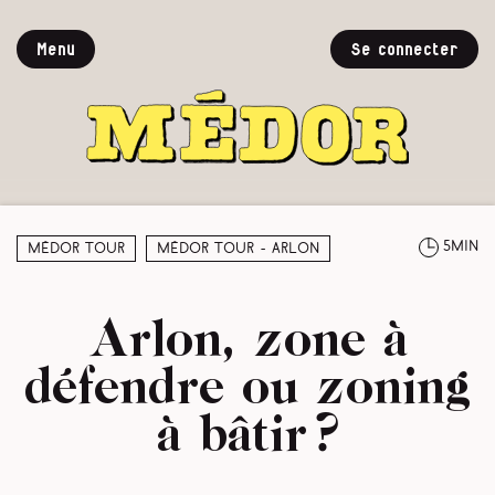
Menu
Se connecter
5min
Médor Tour
Médor Tour - Arlon
Arlon, zone à
défendre ou zoning
à bâtir ?