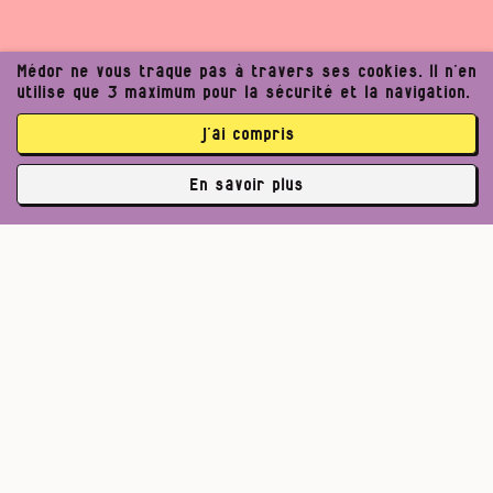
Médor ne vous traque pas à travers ses cookies. Il n’en
utilise que 3 maximum pour la sécurité et la navigation.
j’ai compris
En savoir plus
✘
3769 abonné·es
Pour un journalisme robuste.
Lire l’appel de Médor
S’abonner