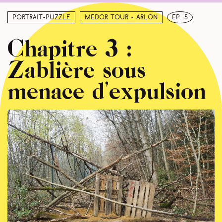
Portrait-puzzle
Médor Tour - Arlon
ép. 5
Chapitre 3 :
Zablière sous
menace d’expulsion