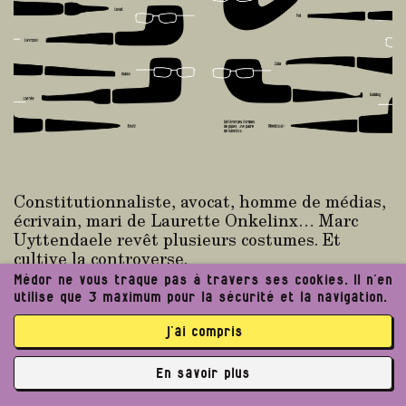
Constitutionnaliste, avocat, homme de médias,
écrivain, mari de Laurette Onkelinx… Marc
Uyttendaele revêt plusieurs costumes. Et
cultive la controverse.
Médor ne vous traque pas à travers ses cookies. Il n’en
utilise que 3 maximum pour la sécurité et la navigation.
Par Anne-Cécile Huwart
Publié le
12/12/2018
j’ai compris
En savoir plus
Enquête
N°13
✘