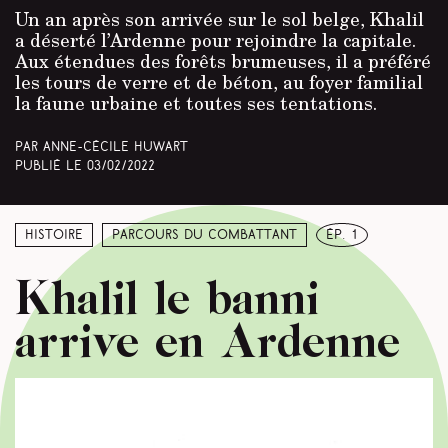
Un an après son arrivée sur le sol belge, Khalil
a déserté l’Ardenne pour rejoindre la capitale.
Aux étendues des forêts brumeuses, il a préféré
les tours de verre et de béton, au foyer familial
la faune urbaine et toutes ses tentations.
Par Anne-Cécile Huwart
Publié le
03/02/2022
Histoire
Parcours du combattant
ép. 1
Khalil le banni
arrive en Ardenne