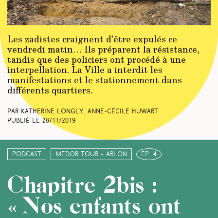
Les zadistes craignent d’être expulés ce
vendredi matin… Ils préparent la résistance,
tandis que des policiers ont procédé à une
interpellation. La Ville a interdit les
manifestations et le stationnement dans
différents quartiers.
Par Katherine Longly, Anne-Cécile Huwart
Publié le
28/11/2019
Podcast
Médor Tour - Arlon
ép. 4
Chapitre 2bis :
« Nos enfants ont