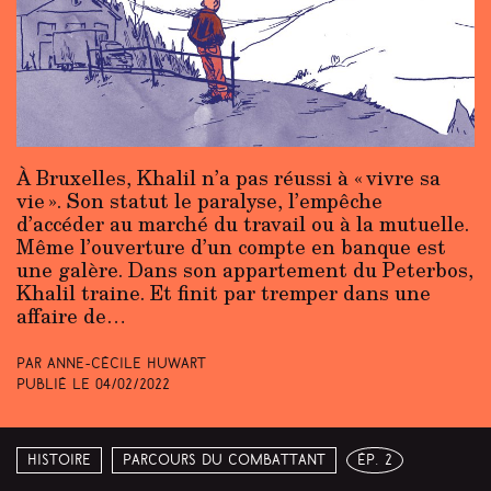
À Bruxelles, Khalil n’a pas réussi à « vivre sa
vie ». Son statut le paralyse, l’empêche
d’accéder au marché du travail ou à la mutuelle.
Même l’ouverture d’un compte en banque est
une galère. Dans son appartement du Peterbos,
Khalil traine. Et finit par tremper dans une
affaire de…
Par Anne-Cécile Huwart
Publié le
04/02/2022
Histoire
Parcours du combattant
ép. 2