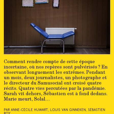
Comment rendre compte de cette époque
incertaine, où nos repères sont pulvérisés ? En
observant longuement les extrêmes. Pendant
un mois, deux journalistes, un photographe et
le directeur du Samusocial ont croisé quatre
récits. Quatre vies percutées par la pandémie.
Sarah vit dehors, Sébastien est à fond dedans.
Marie meurt, Solal…
Par Anne-Cécile Huwart, Louis Van Ginneken, Sébastien
Roy