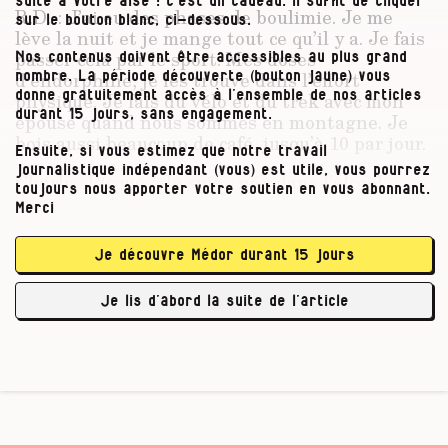
suite à votre aise : c’est un cadeau. Il suffit de cliquer
R.D. : J’ai eu des phases de boulimie. Je me
sur le bouton blanc, ci-dessous.
lève la nuit et je mange tout ce qu’il y a. Je fais
passer cela par le sport. Mes doses
Nos contenus doivent être accessibles au plus grand
d’endorphine, je les trouve dans l’effort
nombre. La période découverte (bouton jaune) vous
donne gratuitement accès à l’ensemble de nos articles
physique. Je fais du vélo et du trek avec mon
durant 15 jours, sans engagement.
épouse quand nous sommes en montagne. Je
bois aussi beaucoup de café, jusqu’à 10 par jour.
Ensuite, si vous estimez que notre travail
journalistique indépendant (vous) est utile, vous pourrez
Charles Picqué : Je suis « né » dans l’alcool :
toujours nous apporter votre soutien en vous abonnant.
mon grand-père était distillateur. J’ai encore
Merci
quelques carnets toilés avec toutes ses
compositions, mixtures et élixirs. Mon père
Je découvre Médor durant 15 jours
était marchand de vins et spiritueux. Il a
ouvert un entrepôt à la fin de la guerre. Il a
Je lis d’abord la suite de l’article
vendu de …