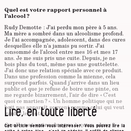
Quel est votre rapport personnel à
l’alcool ?
Rudy Demotte : J’ai perdu mon père à 5 ans.
Ma mère a sombré dans un alcoolisme profond.
Je l’ai accompagnée, adolescent, dans des cures
desquelles elle n’a jamais pu sortir. J’ai
consommé de l’alcool entre mes 16 et mes 17
ans. Je me suis pris une cuite. Depuis, je ne
bois plus du tout, même pas une gouttelette.
J’ai donc une relation spéciale avec ce produit.
Dans une profession comme la mienne, cela
surprend parfois. Quand j’arrive dans un lieu
public et que je refuse de boire une pinte, on
me regarde bizarrement, l’air de dire « C’est
quoi ce martien ? ». Un homme politique qui ne
boit pas apparaît souvent comme celui qui veut
Lire, en toute liberté
garder le contrôle.
Quelle est votre drogue à vous, alors ?
Cet article semble vous intéresser. Vous pouvez lire la