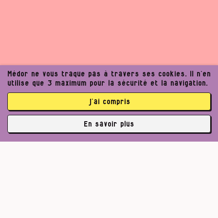
Médor ne vous traque pas à travers ses cookies. Il n’en
utilise que 3 maximum pour la sécurité et la navigation.
j’ai compris
En savoir plus
✘
3770 abonné·es
Pour un journalisme robuste.
Lire l’appel de Médor