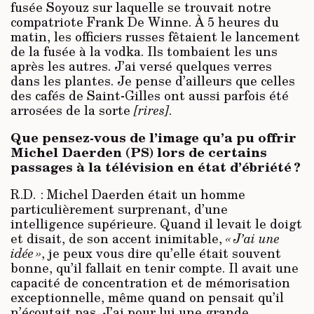
fusée Soyouz sur laquelle se trouvait notre
compatriote Frank De Winne. À 5 heures du
matin, les officiers russes fêtaient le lancement
de la fusée à la vodka. Ils tombaient les uns
après les autres. J’ai versé quelques verres
dans les plantes. Je pense d’ailleurs que celles
des cafés de Saint-Gilles ont aussi parfois été
arrosées de la sorte
[rires]
.
Que pensez-vous de l’image qu’a pu offrir
Michel Daerden (PS) lors de certains
passages à la télévision en état d’ébriété ?
R.D. : Michel Daerden était un homme
particulièrement surprenant, d’une
intelligence supérieure. Quand il levait le doigt
et disait, de son accent inimitable,
« J’ai une
idée »
, je peux vous dire qu’elle était souvent
bonne, qu’il fallait en tenir compte. Il avait une
capacité de concentration et de mémorisation
exceptionnelle, même quand on pensait qu’il
n’écoutait pas. J’ai pour lui une grande