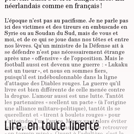
néerlandais comme en français !
L’époque n’est pas au pacifisme. Je ne parle pas
ici des victimes et des tireurs en embuscade en
Syrie ou au Soudan du Sud, mais de vous et
moi, et de ce qui se joue dans nos têtes et entre
nos lèvres. Qu’un ministre de la Défense ait à
se défendre n’est pas nécessairement étrange
après une « offensive » de l’opposition. Mais le
football aussi est devenu une guerre : « Lukaku
est un tueur », et nous en sommes fiers,
puisqu’il est indéboulonnable dans la ligne
d’attaque des Diables rouges. La guerre qu’il
livre est bien différente de celle menée contre
la drogue. L’amour aussi est une lutte. Tantôt
les partenaires « scel­lent un pacte » (à l’origine
une alliance militaro-politique), tantôt ils se
querellent et « tirent à boulets rouges » pour
s’attein­­­­dre l’un l’autre. Mieux vaut alors éviter
Lire, en toute liberté
les sujets sensibles, sous peine de se retrouver
« en terrain miné ». Quant à l’adultère, c’est la