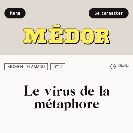
Menu
Se connecter
13min
Moment Flamand
N°11
Le virus de la
métaphore