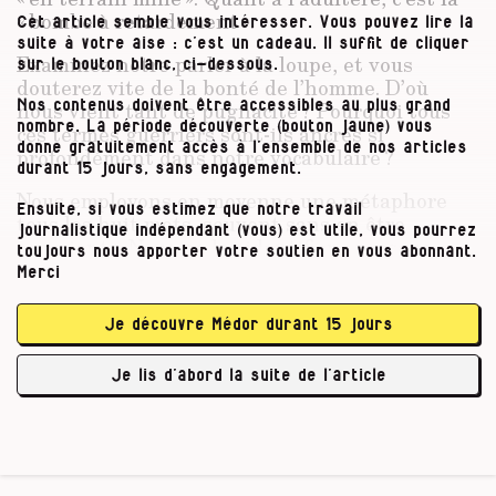
« bombe à retardement ».
Cet article semble vous intéresser. Vous pouvez lire la
suite à votre aise : c’est un cadeau. Il suffit de cliquer
Examinez notre parler à la loupe, et vous
sur le bouton blanc, ci-dessous.
douterez vite de la bonté de l’homme. D’où
nous vient tant de pugnacité ? Pourquoi tous
Nos contenus doivent être accessibles au plus grand
nombre. La période découverte (bouton jaune) vous
ces termes guerriers sont-ils ancrés si
donne gratuitement accès à l’ensemble de nos articles
profondément dans notre vocabulaire ?
durant 15 jours, sans engagement.
Nous employons en moyenne une métaphore
Ensuite, si vous estimez que notre travail
tous les huit mots, souvent sans en être
journalistique indépendant (vous) est utile, vous pourrez
conscients. Nous ne les identifions presque
toujours nous apporter votre soutien en vous abonnant.
plus. Pourtant, les linguistes le disent à
Merci
l’unisson : les métaphores façonnent notre
pensée et orientent notre comportement.
Je découvre Médor durant 15 jours
En ce moment, Ikea mène une campagne qui
Je lis d’abord la suite de l’article
expose la …