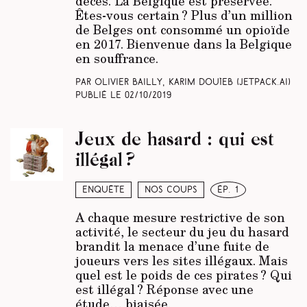
décès. La Belgique est préservée.
Êtes-vous certain ? Plus d’un million
de Belges ont consommé un opioïde
en 2017. Bienvenue dans la Belgique
en souffrance.
Par Olivier Bailly, Karim Douïeb (Jetpack.ai)
Publié le
02/10/2019
Jeux de hasard : qui est
illégal ?
Enquête
Nos coups
ép. 1
A chaque mesure restrictive de son
activité, le secteur du jeu du hasard
brandit la menace d’une fuite de
joueurs vers les sites illégaux. Mais
quel est le poids de ces pirates ? Qui
est illégal ? Réponse avec une
étude… biaisée.