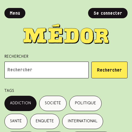
Menu
Se connecter
Rechercher
Rechercher
Tags
addiction
société
politique
santé
enquête
international