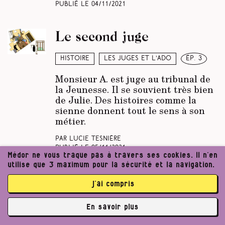
Publié le
04/11/2021
Le second juge
Histoire
Les juges et l’ado
ép. 3
Monsieur A. est juge au tribunal de
la Jeunesse. Il se souvient très bien
de Julie. Des histoires comme la
sienne donnent tout le sens à son
métier.
Par Lucie Tesnière
Publié le
05/11/2021
Médor ne vous traque pas à travers ses cookies. Il n’en
utilise que 3 maximum pour la sécurité et la navigation.
Khalil le banni arrive en
j’ai compris
Ardenne
En savoir plus
Histoire
Parcours du combattant
✘