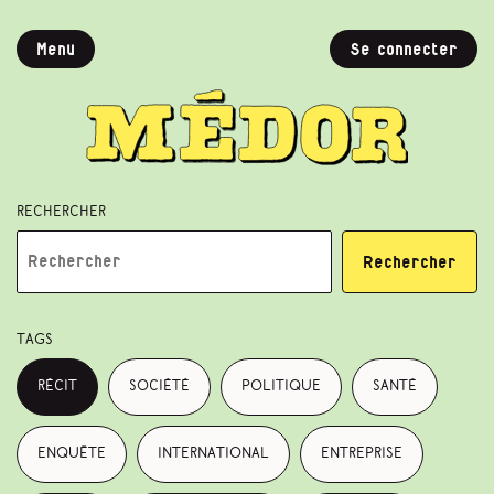
Menu
Se connecter
Rechercher
Rechercher
Tags
récit
société
politique
santé
enquête
international
entreprise