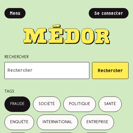
Menu
Se connecter
Rechercher
Rechercher
Tags
fraude
société
politique
santé
enquête
international
entreprise