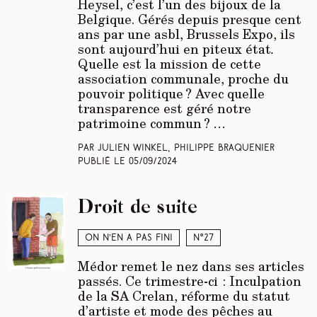
Heysel, c’est l’un des bijoux de la
Belgique. Gérés depuis presque cent
ans par une asbl, Brussels Expo, ils
sont aujourd’hui en piteux état
.
Quelle est la mission de cette
association communale, proche du
pouvoir politique ? Avec quelle
transparence est géré notre
patrimoine commun ?
…
Par Julien Winkel, Philippe Braquenier
Publié le
05/09/2024
Droit de suite
On n’en a pas fini
N°27
Médor remet le nez dans ses articles
passés. Ce trimestre-ci : Inculpation
de la SA Crelan, réforme du statut
d’artiste et mode des pêches au