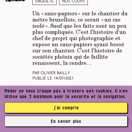
Enquête
Nos coups
Un « sans-papiers » sur le chantier du
métro bruxellois, ce serait « un cas
isolé ». Sauf que les faits sont un peu
plus compliqués. C’est l’histoire d’un
chef de projet qui photographie et
expose un sans-papiers ayant bossé
sur son chantier. C’est l’histoire de
sociétés phénix qui de faillite
renaissent, la cendre…
Par Olivier Bailly
Publié le
14/07/2021
Médor ne vous traque pas à travers ses cookies. Il n’en
Jeux à Malte, entre
utilise que 3 maximum pour la sécurité et la navigation.
régulation et corruption
j’ai compris
Enquête
Nos coups
ép. 2
En savoir plus
Dans le secteur du jeu de hasard, les
✘