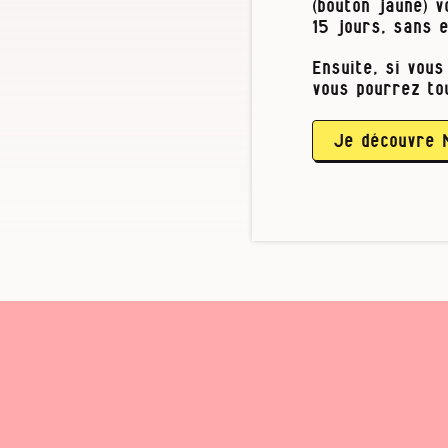
présentation d
(bouton jaune) 
à la partager 
15 jours, sans 
Ensuite, si vous
Et si vous ave
vous pourrez to
avez été victi
en matière de 
contacter à l’
Je découvre 