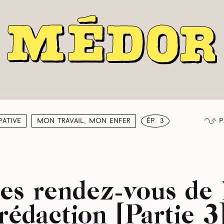
P
pative
Mon travail, mon enfer
ép. 3
es rendez-vous de 
rédaction [Partie 3