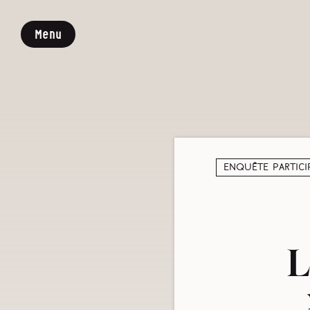
Menu
Enquête partici
L