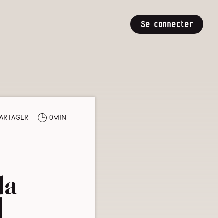
Se connecter
artager
0min
la
]