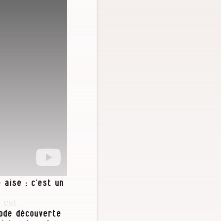
 aise : c’est un
 est
e
iode découverte