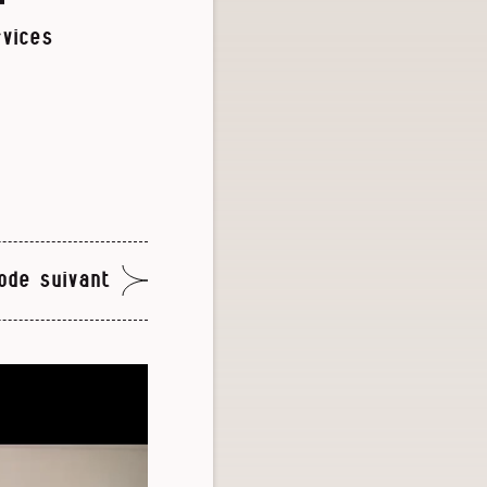
rvices
ode suivant