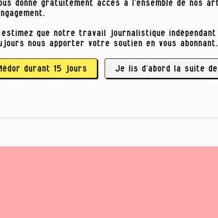
e la problématique vous a plu ou interpellé.e, 
vous donne gratuitement accès à l’ensemble de nos art
autour de vous.
engagement.
 estimez que notre travail journalistique indépendant 
z des infos sur la fraude sociale organisée, si v
ujours nous apporter votre soutien en vous abonnant.
me d’exploitation au travail ou que vous avez u
lutte contre le dumping social, n’hésitez pas à
adresse
Médor durant 15 jours
travail@medor.coop
Je lis d’abord la suite de