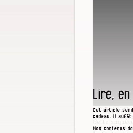
Lire, en
Cet article semb
cadeau. Il suffi
Cette enquête 
participative 
Nos contenus do