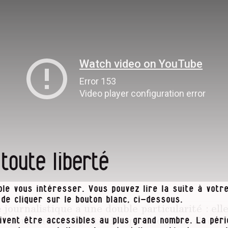
 toute liberté
le vous intéresser. Vous pouvez lire la suite à votre
t de cliquer sur le bouton blanc, ci-dessous.
journalistique a une double particularité : elle
et poursuit un objectif d’impact sociétal. Si cett
ivent être accessibles au plus grand nombre. La pér