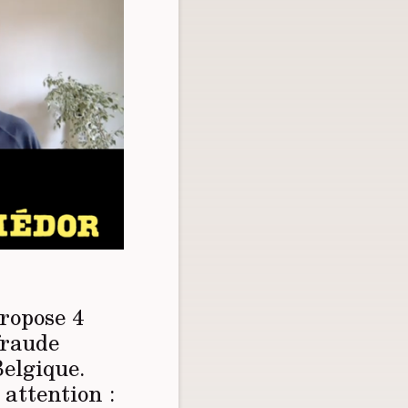
propose 4
fraude
Belgique.
 attention :