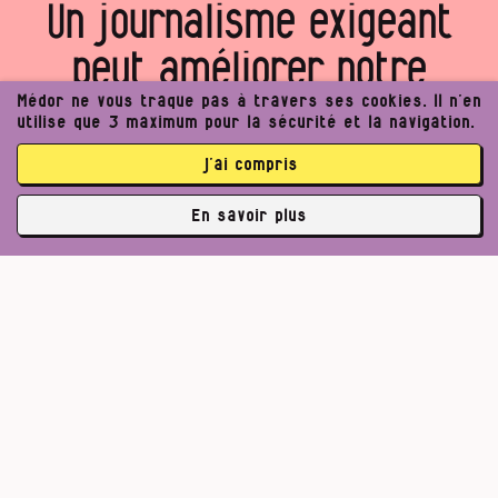
Un journalisme exigeant
peut améliorer notre
société. Voulez‑vous
Médor ne vous traque pas à travers ses cookies. Il n’en
utilise que 3 maximum pour la sécurité et la navigation.
rejoindre notre projet ?
j’ai compris
En savoir plus
✘
Je (m’)offre Médor
3762 abonné·es
Je rejoins la coopérative
La communauté Médor, c’est déjà 3762 abonnés et 2112
coopérateurs
Pour un journalisme robuste.
Lire l’appel de Médor
S’abonner