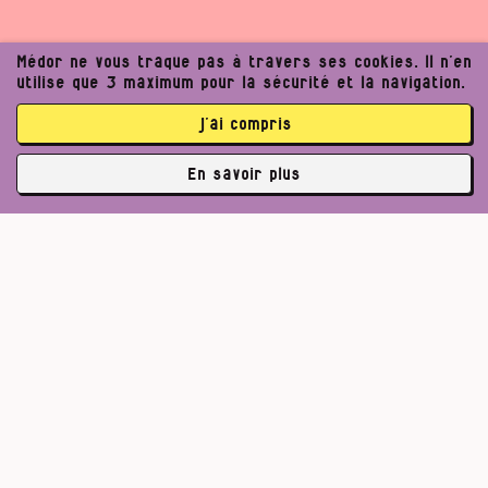
Médor ne vous traque pas à travers ses cookies. Il n’en
utilise que 3 maximum pour la sécurité et la navigation.
j’ai compris
En savoir plus
✘
3764 abonné·es
Pour un journalisme robuste.
Lire l’appel de Médor
S’abonner