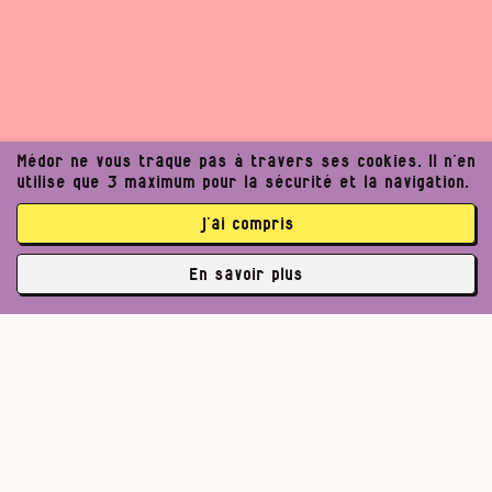
Médor ne vous traque pas à travers ses cookies. Il n’en
utilise que 3 maximum pour la sécurité et la navigation.
j’ai compris
En savoir plus
✘
3763 abonné·es
Un journalisme exigeant
peut améliorer notre
Pour un journalisme robuste.
Lire l’appel de Médor