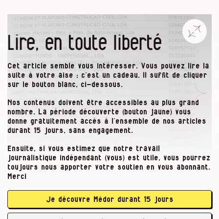
Lire, en toute liberté
Cet article semble vous intéresser. Vous pouvez lire la
suite à votre aise : c’est un cadeau. Il suffit de cliquer
sur le bouton blanc, ci-dessous.
Nos contenus doivent être accessibles au plus grand
nombre. La période découverte (bouton jaune) vous
donne gratuitement accès à l’ensemble de nos articles
durant 15 jours, sans engagement.
Ensuite, si vous estimez que notre travail
journalistique indépendant (vous) est utile, vous pourrez
toujours nous apporter votre soutien en vous abonnant.
Merci
Parfois, l’ONSS a même reçu le nom de
Je découvre Médor durant 15 jours
« taupes » à suivre de près. En septembre
dernier, par exemple, la police portugaise a