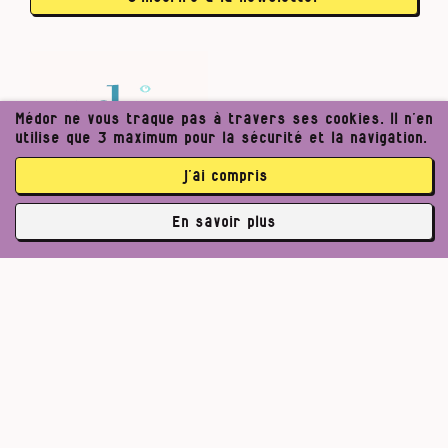
Médor ne vous traque pas à travers ses cookies. Il n’en
utilise que 3 maximum pour la sécurité et la navigation.
j’ai compris
En savoir plus
✘
3762 abonné·es
Pour un journalisme robuste.
Lire l’appel de Médor