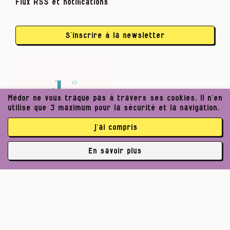
Flux RSS et notifications
S’inscrire à la newsletter
Médor ne vous traque pas à travers ses cookies. Il n’en
utilise que 3 maximum pour la sécurité et la navigation.
j’ai compris
En savoir plus
✘
abonné·es
Pour un journalisme robuste.