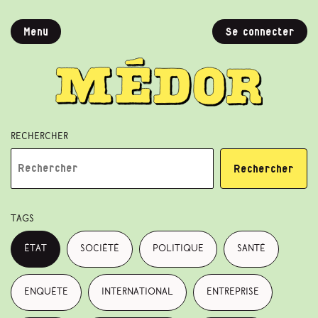
Menu
Se connecter
Rechercher
Rechercher
Tags
État
société
politique
santé
enquête
international
entreprise