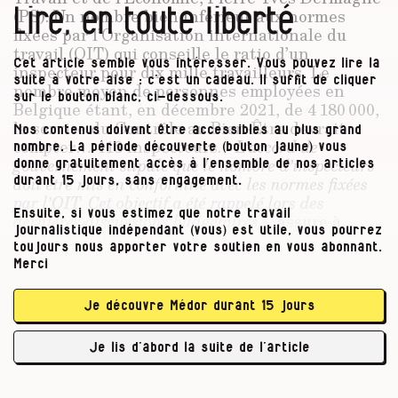
Lire, en toute liberté
(PS)
. Un nombre bien inférieur aux normes
fixées par l’Organisation internationale du
travail (OIT) qui conseille le ratio d’un
Cet article semble vous intéresser. Vous pouvez lire la
inspecteur pour dix mille travailleurs. Le
suite à votre aise : c’est un cadeau. Il suffit de cliquer
nombre moyen de personnes employées en
sur le bouton blanc, ci-dessous.
Belgique étant, en décembre 2021, de 4 180 000,
le service du Contrôle au Bien-Être devrait
Nos contenus doivent être accessibles au plus grand
compter… 418 inspecteurs. «
L’accord de
nombre. La période découverte (bouton jaune) vous
gouvernement stipule que le nombre d’inspecteurs
donne gratuitement accès à l’ensemble de nos articles
doit être mis en conformité avec les normes fixées
durant 15 jours, sans engagement.
par l’OIT. Cet objectif a été rappelé lors des
Ensuite, si vous estimez que notre travail
dernières discussions budgétaires
», assure à
journalistique indépendant (vous) est utile, vous pourrez
Médor le cabinet Dermagne.
toujours nous apporter votre soutien en vous abonnant.
Merci
Il y a 160 inspecteurs du …
Je découvre Médor durant 15 jours
Je lis d’abord la suite de l’article