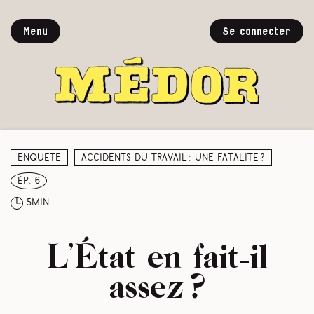
Menu
Se connecter
Enquête
Accidents du travail : une fatalité ?
ép. 6
5min
L’État en fait-il
assez ?