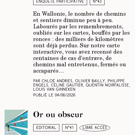
Enquête participative
N°43
En Wallonie, le nombre de chemins
et sentiers diminue peu à peu.
Labourés par les remembrements,
oubliés sur les cartes, bouffés par les
ronces : des milliers de kilomètres
sont déjà perdus. Sur notre carte
interactive, vous avez recensé des
centaines de cas d’entrave, de
chemins mal entretenus, fermés ou
accaparés…
Par Chloé Andries, Olivier Bailly, Philippe
Engels, Céline Gautier, Quentin Noirfalisse,
Louis Van Ginneken
Publié le
04/06/2026
Or ou obscur
Éditorial
N°41
libre accès