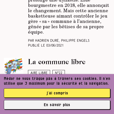
bourgmestre en 2018, elle annonçait
le changement. Mais cette ancienne
basketteuse aimant contrôler le jeu
gère « sa » commune à l’ancienne,
gênée par les bêtises de sa propre
équipe.
Par Hadrien Duré, Philippe Engels
Publié le
03/06/2021
La commune libre
Aire libre
N°22
Médor ne vous traque pas à travers ses cookies. Il n’en
Qui l’aurait cru ? C’est à Sambreville
utilise que 3 maximum pour la sécurité et la navigation.
que la culture du logiciel libre dans
les administrations communales est
j’ai compris
née. Et vingt ans après, elle se porte
toujours bien.
En savoir plus
✘
Par Quentin Noirfalisse, Émilie Gleason