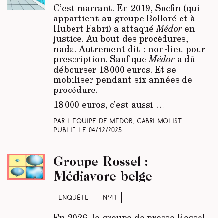
C’est marrant. En 2019, Socfin (qui
appartient au groupe Bolloré et à
Hubert Fabri) a attaqué
Médor
en
justice. Au bout des procédures,
nada. Autrement dit : non-lieu pour
prescription. Sauf que
Médor
a dû
débourser 18 000 euros. Et se
mobiliser pendant six années de
procédure.
18 000 euros, c’est aussi …
Par L’équipe de Médor, Gabri Molist
Publié le
04/12/2025
Groupe Rossel :
Médiavore belge
Enquête
N°41
En 2026, le groupe de presse Rossel