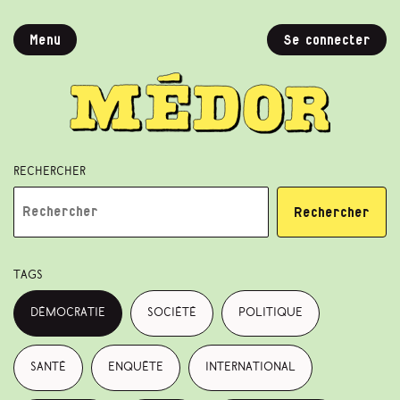
Menu
Se connecter
Rechercher
Rechercher
Tags
démocratie
société
politique
santé
enquête
international