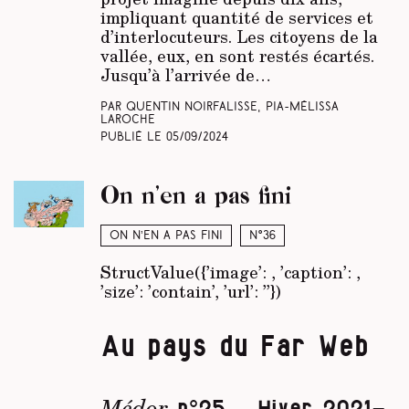
impliquant quantité de services et
d’interlocuteurs. Les citoyens de la
vallée, eux, en sont restés écartés.
Jusqu’à l’arrivée de…
Par Quentin Noirfalisse, Pia-Mélissa
Laroche
Publié le
05/09/2024
On n’en a pas fini
On n’en a pas fini
N°36
StructValue({’image’:
, ’caption’:
,
’size’: ’contain’, ’url’: ’’})
Au pays du Far Web
Médor