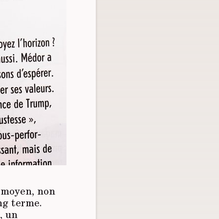
e moyen, non
ong terme.
, un