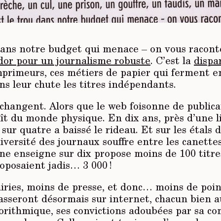
 dans notre budget qui menace – on vous racont
dor pour un journalisme robuste
. C’est la
dispa
primeurs, ces métiers de papier qui ferment e
s leur chute les titres indépendants.
hangent. Alors que le web foisonne de publicat
ît du monde physique. En dix ans, près d’une li
ur quatre a baissé le rideau. Et sur les étals d
diversité des journaux souffre entre les canettes
ne enseigne sur dix propose moins de 100 titres
oposaient jadis… 3 000 !
iries, moins de presse, et donc… moins de poin
asseront désormais sur internet, chacun bien 
gorithmique, ses convictions adoubées par sa 