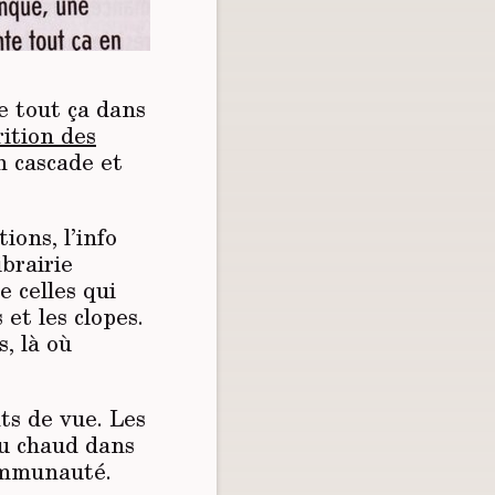
e tout ça dans
rition des
n cascade et
ions, l’info
brairie
e celles qui
 et les clopes.
, là où
ts de vue. Les
au chaud dans
communauté.