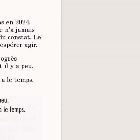
ns en 2024.
e n’a jamais
 du constat. Le
espérer agir.
rogrès
il y a peu.
 a le temps.