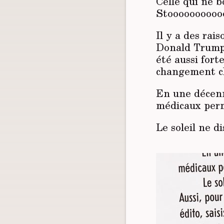
Celle qui ne b
Stooooooooooo
Il y a des rai
Donald Trump,
été aussi fort
changement cli
En une décenn
médicaux perm
Le soleil ne d