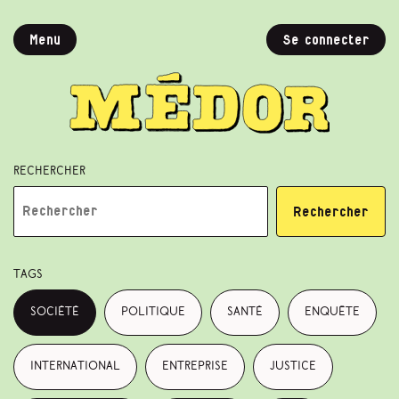
Menu
Se connecter
Rechercher
Rechercher
Tags
société
politique
santé
enquête
international
entreprise
justice