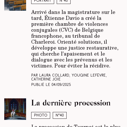
Portrait
N°40
Arrivé dans la magistrature sur le
tard, Étienne Davio a créé la
première chambre de violences
conjugales (CVC) de Belgique
francophone, au tribunal de
Charleroi. Orienté solutions, il
développe une justice restaurative,
qui cherche l’apaisement et le
dialogue avec les prévenus et les
victimes. Pour éviter la récidive.
Par Laura Collard, Youqine Lefèvre,
Catherine Joie
Publié le
04/09/2025
La dernière procession
Photo
N°40
La procession de Tournai est la plus