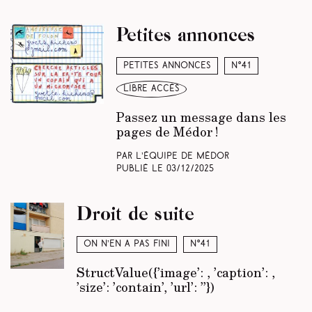
Petites annonces
Petites annonces
N°41
libre accès
Passez un message dans les
pages de Médor !
Par L’équipe de Médor
Publié le
03/12/2025
Droit de suite
On n’en a pas fini
N°41
StructValue({’image’:
, ’caption’:
,
’size’: ’contain’, ’url’: ’’})