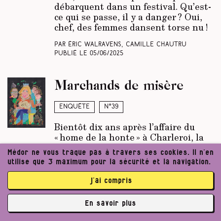
débarquent dans un festival. Qu’est-
ce qui se passe, il y a danger ? Oui,
chef, des femmes dansent torse nu !
Par Éric Walravens, Camille Chautru
Publié le
05/06/2025
Marchands de misère
Enquête
N°39
Bientôt dix ans après l’affaire du
« home de la honte » à Charleroi, la
famille Rodriguez-Boulatiour
Médor ne vous traque pas à travers ses cookies. Il n’en
continue d’exploiter dix maisons de
utilise que 3 maximum pour la sécurité et la navigation.
repos ou d’accueil à Bruxelles, en
Flandre et en Wallonie.
Médor
a
j’ai compris
réuni des documents et des
témoignages qui laissent penser que
En savoir plus
plusieurs auraient dû fermer leurs
✘
portes.