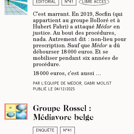
Éditorial
N°41
libre accès
C’est marrant. En 2019, Socfin (qui
appartient au groupe Bolloré et à
Hubert Fabri) a attaqué
Médor
en
justice. Au bout des procédures,
nada. Autrement dit : non-lieu pour
prescription. Sauf que
Médor
a dû
débourser 18 000 euros. Et se
mobiliser pendant six années de
procédure.
18 000 euros, c’est aussi …
Par L’équipe de Médor, Gabri Molist
Publié le
04/12/2025
Groupe Rossel :
Médiavore belge
Enquête
N°41