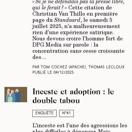
« Si je ne défendais pas la presse libre,
qui le ferait ? »
Cette citation de
Christian Van Thillo en première
page du
Standaard
, le samedi 5
juillet 2025, n’a malheureusement
rien d’une expérience satirique.
Nous devons croire l’homme fort de
DPG Media sur parole : la
concentration sans cesse croissante
des…
Par Tom Cochez
(Apache)
, Thomas Lecloux
Publié le
04/12/2025
Inceste et adoption : le
double tabou
Enquête
N°41
L’inceste est l’une des agressions les
plus difficiles à dénoncer. Mais,