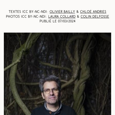
Textes (CC BY-NC-ND) :
Olivier Bailly
&
Chloé Andries
Photos (CC BY-NC-ND) :
Laura Collard
&
Colin Delfosse
Publié le
07/03/2024