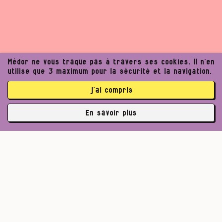
Médor ne vous traque pas à travers ses cookies. Il n’en
utilise que 3 maximum pour la sécurité et la navigation.
j’ai compris
En savoir plus
✘
3762 abonné·es
Pour un journalisme robuste.
Lire l’appel de Médor