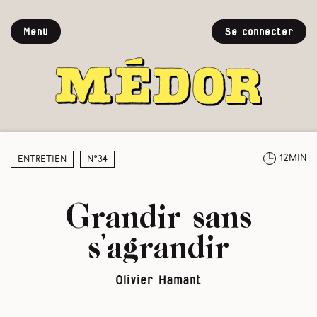
Menu
Se connecter
12min
Entretien
N°34
Grandir sans
s’agrandir
Olivier Hamant