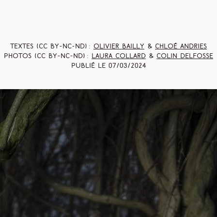
Textes (CC BY-NC-ND) :
Olivier Bailly
&
Chloé Andries
Photos (CC BY-NC-ND) :
Laura Collard
&
Colin Delfosse
Publié le
07/03/2024