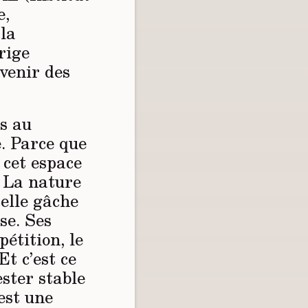
e,
 la
rige
avenir des
os au
e. Parce que
 cet espace
». La nature
 (elle gâche
se. Ses
pétition, le
Et c’est ce
ester stable
est une