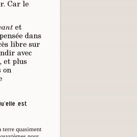
r. Car le
vant
et
a pensée dans
cès libre sur
ondir avec
 et plus
s on
e
u’elle est
a terre quasiment
écosystèmes pour