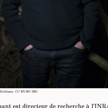
 Delfosse.
CC BY-NC-ND
.
ant est directeur de recherche à l’INR