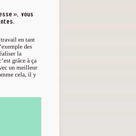
esse », vous
ntes.
ravail en tant
 l’exemple des
éaliser la
c’est grâce à ça
Avec un meilleur
omme cela, il y