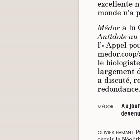
excellente n
monde n’a p
Médor
a lu 
Antidote au
l’« Appel po
medor.coop/
le biologist
largement de
a discuté, r
redondance
Aujour
Médor
devenu
P
Olivier Hamant
depuis le Néolit