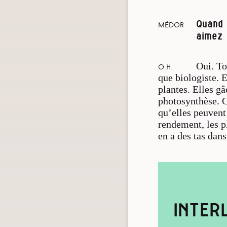
Quand 
Médor
aimez 
Oui. To
O.H.
que biologiste. 
plantes. Elles gâ
photosynthèse. Ce
qu’elles peuvent
rendement, les p
en a des tas dans
INTER