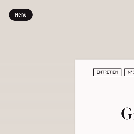
Menu
Entretien
N°
G