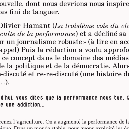
ouvelle, dont nous devrions nous inspire
as fini de tanguer.
Olivier Hamant (
La troisième voie du vi
 culte de la performance
) et a décliné s
ur un journalisme robuste » (à lire en ac
appel) Puis la rédaction a voulu approf
e ce concept dans le domaine des médias,
 la politique et de la démocratie. Alor
e-discuté et re-re-discuté (une histoire d
…).
d’hui, vous dites que la performance nous tue. Q
e une addiction…
renez l’agriculture. On a augmenté la performance de l
hique. Dans un monde stable, nous avons exploité les 