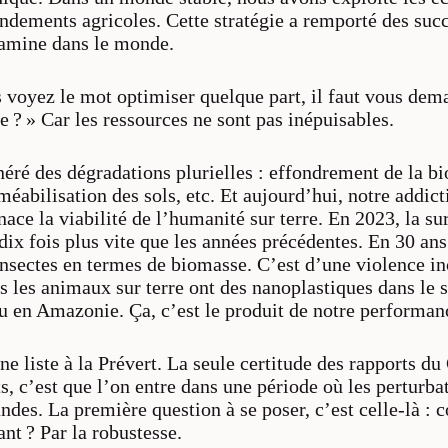
ndements agricoles. Cette stratégie a remporté des su
famine dans le monde.
 voyez le mot
optimiser
quelque part, il faut vous dem
se ? » Car les ressources ne sont pas inépuisables.
éré des dégradations plurielles : effondrement de la bi
éabilisation des sols, etc. Et aujourd’hui, notre addict
ce la viabilité de l’humanité sur terre. En 2023, la su
 dix fois plus vite que les années précédentes. En 30 an
nsectes en termes de biomasse. C’est d’une violence in
s les animaux sur terre ont des nanoplastiques dans le 
u en Amazonie. Ça, c’est le produit de notre performan
une liste à la Prévert. La seule certitude des rapports d
s, c’est que l’on entre dans une période où les perturba
andes. La première question à se poser, c’est celle-là :
nt ? Par la robustesse.