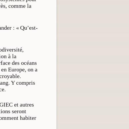
ccès, comme la
ander : « Qu’est-
odiversité,
ion à la
rface des océans
s en Europe, on a
croyable.
sang. Y compris
ce.
u GIEC et autres
tions seront
 comment habiter