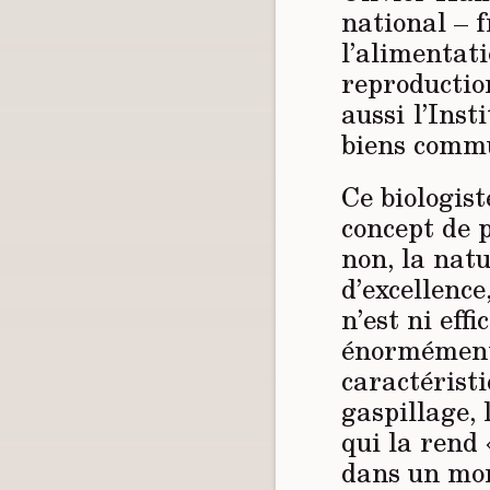
national – f
l’alimentati
reproductio
aussi l’Inst
biens commu
Ce biologis
concept de 
non, la natu
d’excellence
n’est ni effi
énormément 
caractéristi
gaspillage, 
qui la rend 
dans un mon