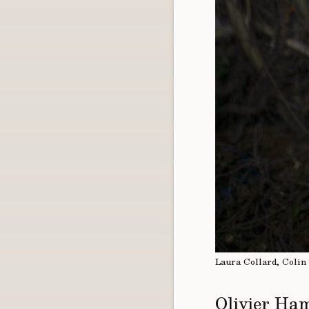
Laura Collard, Colin
Olivier Ham