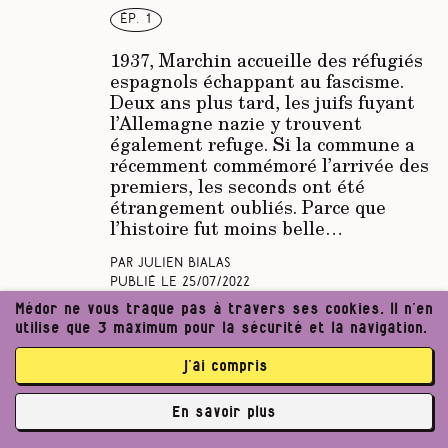
ép. 1
1937, Marchin accueille des réfugiés
espagnols échappant au fascisme.
Deux ans plus tard, les juifs fuyant
l’Allemagne nazie y trouvent
également refuge. Si la commune a
récemment commémoré l’arrivée des
premiers, les seconds ont été
étrangement oubliés. Parce que
l’histoire fut moins belle…
Par Julien Bialas
Publié le
25/07/2022
Médor ne vous traque pas à travers ses cookies. Il n’en
utilise que 3 maximum pour la sécurité et la navigation.
Le château de Marchin,
j’ai compris
une prison à ciel ouvert
En savoir plus
Histoire
Marchin, le camp oublié
✘