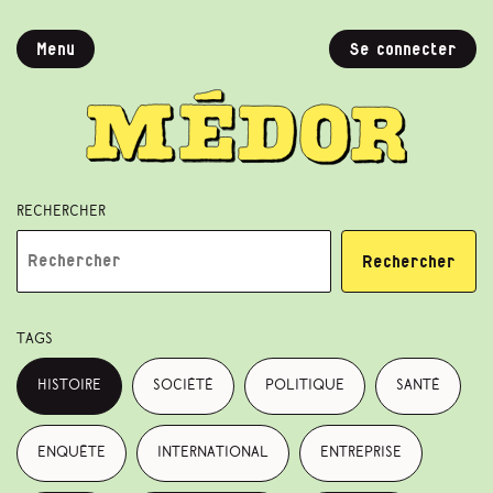
Menu
Se connecter
Rechercher
Rechercher
Tags
histoire
société
politique
santé
enquête
international
entreprise