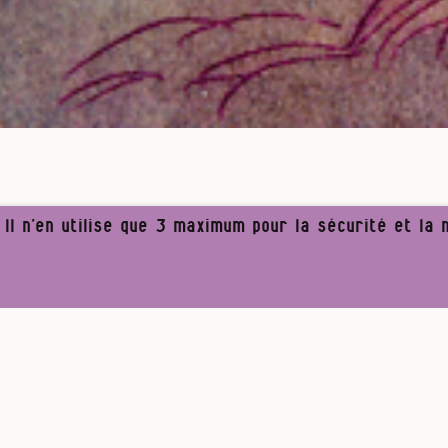
l n’en utilise que 3 maximum pour la sécurité et la n
erre s’en allait en guerre
ép. 3
 pour une médaille…
Li
Pour un journalisme robuste.
erre Masset était réserviste de l’Armée belge.
es, jusqu’aux Pyrénées. Après trois mois d’absen
son pays… qui ne semble pas prêt à reconnaître c