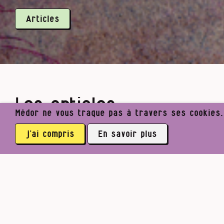
Articles
Les articles
Médor ne vous traque pas à travers ses cookies. I
j’ai compris
En savoir plus
Histoire
Pi
Tout ça
3764 abonné·es
Fin 1940. Pi
sur les rout
proches, et 