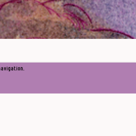
avigation.
✘
re l’appel de Médor
S’abonner
 Et s’est retrouvé paumé
ce, il retrouve enfin ses
e fiasco militaire.