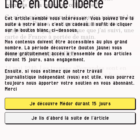
Lire, en toute liberté
gommés de la mémoire collective ?
Ce n’est qu’après son décès que j’ai retrouvé les
Cet article semble vous intéresser. Vous pouvez lire la
notes que Pierre avait prises durant cette
suite à votre aise : c’est un cadeau. Il suffit de cliquer
épopée. Un voyage dantesque que j’ai suivi, une
sur le bouton blanc, ci-dessous.
carte de France à portée de main.
Nos contenus doivent être accessibles au plus grand
nombre. La période découverte (bouton jaune) vous
Mauvaises nouvelles
donne gratuitement accès à l’ensemble de nos articles
durant 15 jours, sans engagement.
14 mai 1940. Les troupes allemandes sont en
Ensuite, si vous estimez que notre travail
Belgique depuis quatre jours. L’armée française
journalistique indépendant (vous) est utile, vous pourrez
a traversé la frontière pour porter secours au
toujours nous apporter votre soutien en vous abonnant.
Royaume. Pierre Masset habite Mont-sur-
Merci
Marchienne, dans une petite maison cossue en
briques rouges avec vue sur le terril. Il la
Je découvre Médor durant 15 jours
partage avec son père Raoul, comptable de 51
ans employé dans une banque locale, sa belle-
Je lis d’abord la suite de l’article
mère Augusta, et sa sœur Jeanne-Marie, 12 …