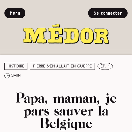
Menu
Se connecter
Histoire
Pierre s’en allait en guerre
ép. 1
5min
Papa, maman, je
pars sauver la
Belgique