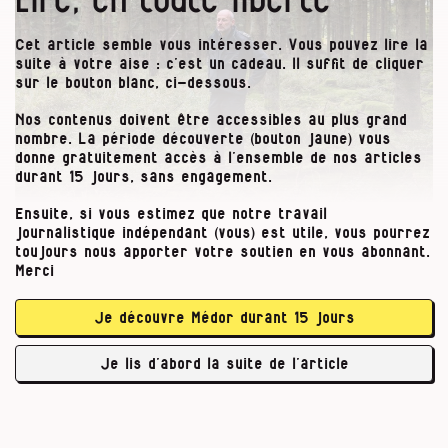
Cet article semble vous intéresser. Vous pouvez lire la
suite à votre aise : c’est un cadeau. Il suffit de cliquer
sur le bouton blanc, ci-dessous.
Nos contenus doivent être accessibles au plus grand
nombre. La période découverte (bouton jaune) vous
donne gratuitement accès à l’ensemble de nos articles
durant 15 jours, sans engagement.
Yves Pieper, chef de cantonnement de Verviers pour le DNF.
Ensuite, si vous estimez que notre travail
journalistique indépendant (vous) est utile, vous pourrez
toujours nous apporter votre soutien en vous abonnant.
Ici, c’est un des plus beaux endroits de
Merci
Belgique. La réserve naturelle des Hautes
Fagnes, du côté de la Fagne des Deux Séries et
Je découvre Médor durant 15 jours
de la source d’une rivière courte mais
puissante, la Soor. Même quand le temps est
Je lis d’abord la suite de l’article
atroce, comme aujourd’hui, et que la …