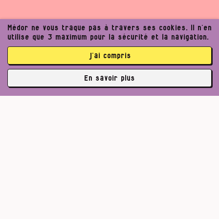
Médor ne vous traque pas à travers ses cookies. Il n’en
utilise que 3 maximum pour la sécurité et la navigation.
j’ai compris
En savoir plus
✘
3763 abonné·es
Pour un journalisme robuste.
Lire l’appel de Médor
S’abonner