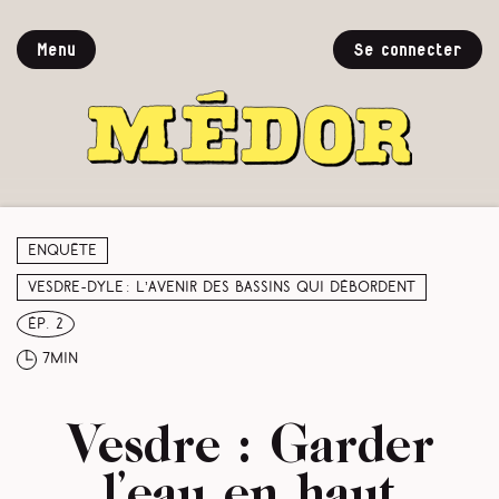
Menu
Se connecter
Enquête
Vesdre-Dyle : l’avenir des bassins qui débordent
ép. 2
7min
Vesdre : Garder
l’eau en haut