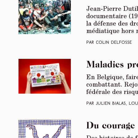
Jean-Pierre Dutil
documentaire (197
la défense des dr
médiatique hors n
Par Colin Delfosse
Maladies pro
En Belgique, fair
combattant. Rejo
fédérale des risqu
Par Julien Bialas, L
Du courage
Des histoires de 