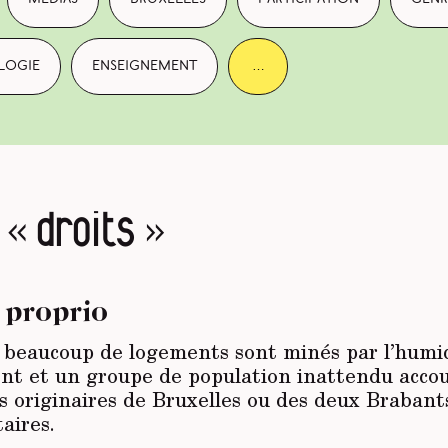
logie
enseignement
…
 « droits »
 proprio
ù beaucoup de logements sont minés par l’humi
t et un groupe de population inattendu accour
s originaires de Bruxelles ou des deux Brabants
taires.