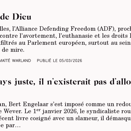
 de Dieu
lles, l’Alliance Defending Freedom (ADF), pr
 contre l’avortement, l’euthanasie et les droi
nfiltrés au Parlement européen, surtout au sein
 de mire.
Maïté Warland
Publié le
05/03/2026
s juste, il n’existerait pas d’all
 an, Bert Engelaar s’est imposé comme un redo
er
 Wever. Le 1
janvier 2026, le syndicaliste rou
ent livre cosigné avec un slameur, il démasqu
ée par…