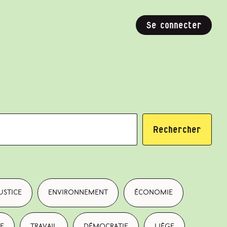
Se connecter
Rechercher
ustice
environnement
économie
e
travail
démocratie
Liège