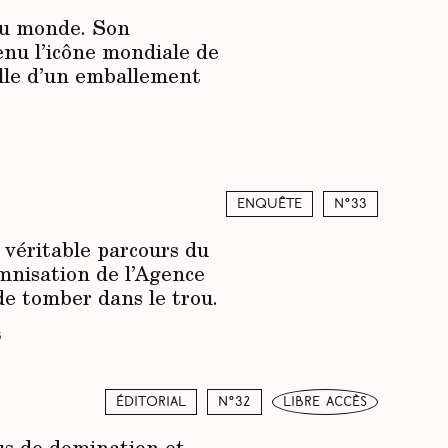
 du monde. Son
enu l’icône mondiale de
celle d’un emballement
Enquête
N°33
 véritable parcours du
mnisation de l’Agence
 de tomber dans le trou.
3
Éditorial
N°32
libre accès
us de domination et