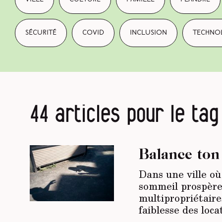
sécurité
covid
inclusion
techno
44 articles pour le tag
Balance ton
Dans une ville o
sommeil prospèren
multipropriétaire
faiblesse des loca