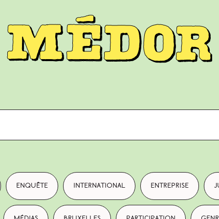
enquête
international
entreprise
j
médias
Bruxelles
participation
genr