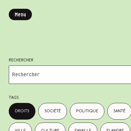
Menu
Rechercher
Tags
droits
société
politique
santé
ville
culture
famille
Flandre