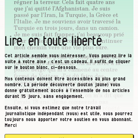
régner la terreur. Cela fait quatre ans
que j’ai quitté l’Afghanistan. Je suis
passé par l’Iran, la Turquie, la Grèce et
l’Italie. Je me souviens avoir traversé la
Turquie en trois jours, dans un camion.
Je me suis fait frapper, j’ai beaucoup prié
Lire, en toute liberté
pour me donner du courage et continuer
mon chemin vers une vie plus sûre.
J’ai été arrêté à Aix-la-Chapelle par des
Cet article semble vous intéresser. Vous pouvez lire la
contrôleurs allemands. On m’a livré à la
suite à votre aise : c’est un cadeau. Il suffit de cliquer
sur le bouton blanc, ci-dessous.
police belge qui m’a emmené au centre
fermé de Vottem. J’ai dû faire des
Nos contenus doivent être accessibles au plus grand
examens médicaux, des photos de mes
nombre. La période découverte (bouton jaune) vous
os de la bouche, de la main et de
donne gratuitement accès à l’ensemble de nos articles
l’épaule. Dans cet hôpital, on m’a dit que
durant 15 jours, sans engagement.
j’avais 18 ans. Je ne comprends pas
pourquoi ils ont dit ça. Je leur ai répété
Ensuite, si vous estimez que notre travail
plusieurs fois qu’ils s’étaient trompés. Ils
journalistique indépendant (vous) est utile, vous pourrez
ont écrit sur un papier que j’étais né en
toujours nous apporter votre soutien en vous abonnant.
Merci
1991 alors que je suis né en 1993. Je
connais mon âge, je ne suis pas fou.