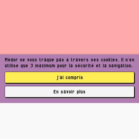
Médor ne vous traque pas à travers ses cookies. Il n’en
utilise que 3 maximum pour la sécurité et la navigation.
j’ai compris
En savoir plus
✘
3770 abonné·es
Un journalisme exigeant
Pour un journalisme robuste.