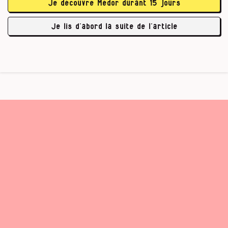
Pourquoi est-ce qu’ils ne me croient pas ?
Je découvre Médor durant 15 jours
J’espère que vous voudrez bien entendre
mon appel au …
Je lis d’abord la suite de l’article