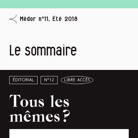
Médor n°11, Été 2018
Le sommaire
Éditorial
N°12
libre accès
Tous les
mêmes ?