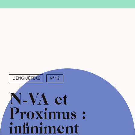
L’enquêteke
N°12
N-VA et
Proximus :
infiniment