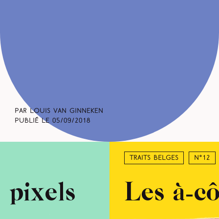
Par Louis Van Ginneken
Publié le
05/09/2018
Traits belges
N°12
 pixels
Les à-cô