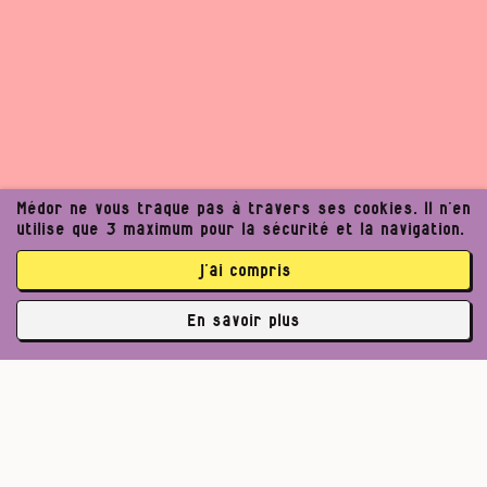
Médor ne vous traque pas à travers ses cookies. Il n’en
utilise que 3 maximum pour la sécurité et la navigation.
j’ai compris
En savoir plus
✘
3762 abonné·es
Un journalisme exigeant
Pour un journalisme robuste.