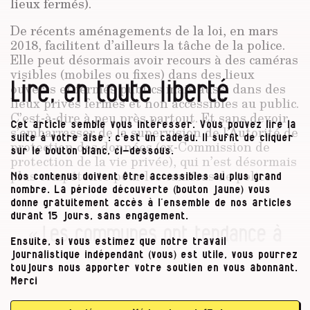
lieux fermés).
De récents aménagements de la loi, en mars
2018, facilitent d’ailleurs la tâche de la police.
Elle peut désormais avoir recours à des caméras
visibles (mobiles ou fixes) dans des lieux
Lire, en toute liberté
ouverts et fermés publics mais aussi dans des
lieux privés fermés et non accessibles au public.
C’est-à-dire à peu près partout. Et sans devoir
Cet article semble vous intéresser. Vous pouvez lire la
s’embarrasser de la supervision de l’Autorité de
suite à votre aise : c’est un cadeau. Il suffit de cliquer
protection des données (ex-Commission de
sur le bouton blanc, ci-dessous.
protection de la vie privée), qui n’est désormais
plus compétente pour les caméras de police.
Nos contenus doivent être accessibles au plus grand
nombre. La période découverte (bouton jaune) vous
donne gratuitement accès à l’ensemble de nos articles
durant 15 jours, sans engagement.
« Les communes ont tendance à
Ensuite, si vous estimez que notre travail
ajouter des caméras dès que le
journalistique indépendant (vous) est utile, vous pourrez
toujours nous apporter votre soutien en vous abonnant.
budget est récolté. »
Merci