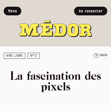
Menu
Se connecter
3min
Aire libre
N°12
La fascination des
pixels